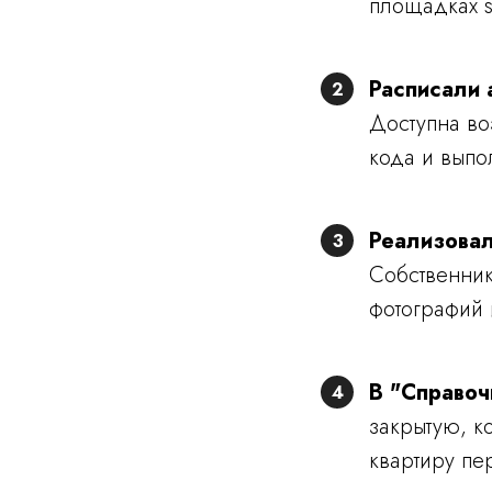
площадках s
Расписали 
2
Доступна во
кода и выпо
Реализовал
3
Собственни
фотографий 
В "Справо
4
закрытую, к
квартиру пе