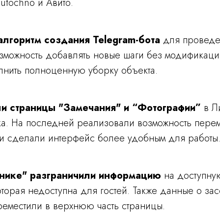
utochno и Авито.
алгоритм создания Telegram-бота
для проведе
зможность добавлять новые шаги без модификаци
лнить полноценную уборку объекта.
и страницы "Замечания" и “Фотографии”
в Л
ка. На последней реализовали возможность пер
и сделали интерфейс более удобным для работы
чнике" разграничили информацию
на доступну
оторая недоступна для гостей. Также данные о за
реместили в верхнюю часть страницы.