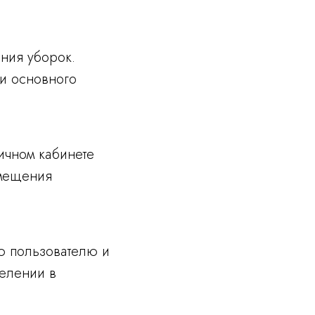
ния уборок.
и основного
ичном кабинете
емещения
.
ю пользователю и
селении в