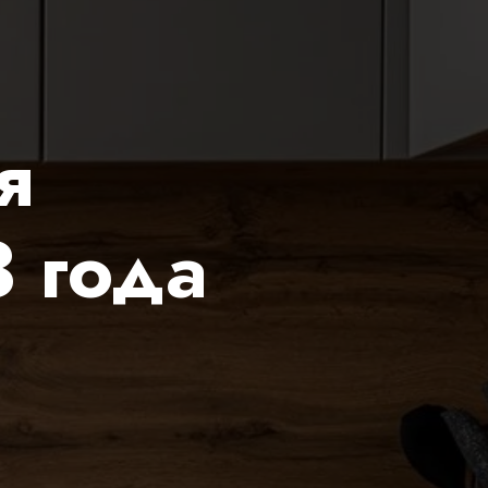
я
3 года