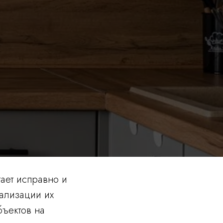
ает исправно и
ализации их
бъектов на